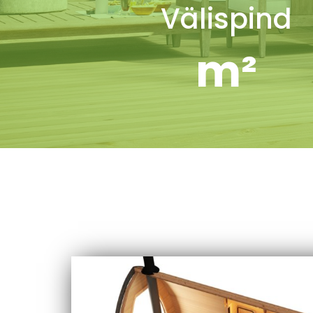
Välispind
m²