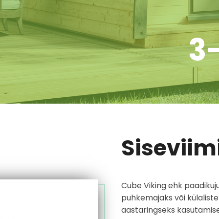
3
Siseviim
Cube Viking ehk paadikuju
puhkemajaks või külaliste
aastaringseks kasutamisek