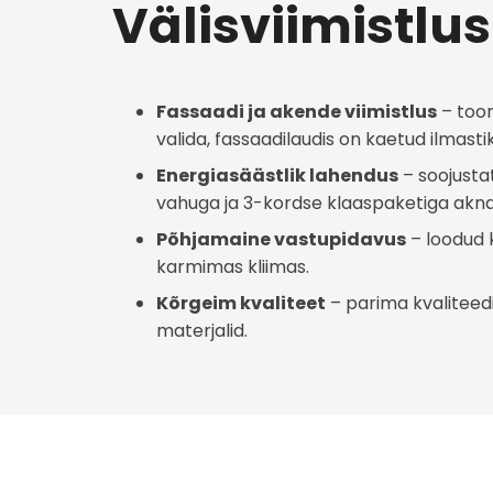
Välisviimistlus
Fassaadi ja akende viimistlus
– toon
valida, fassaadilaudis on kaetud ilmasti
Energiasäästlik lahendus
– soojusta
vahuga ja 3-kordse klaaspaketiga akna
Põhjamaine vastupidavus
– loodud 
karmimas kliimas.
Kõrgeim kvaliteet
– parima kvalitee
materjalid.