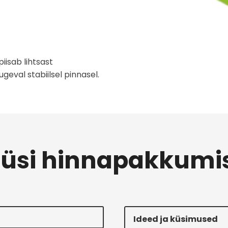
iisab lihtsast
eval stabiilsel pinnasel.
üsi hinnapakkumi