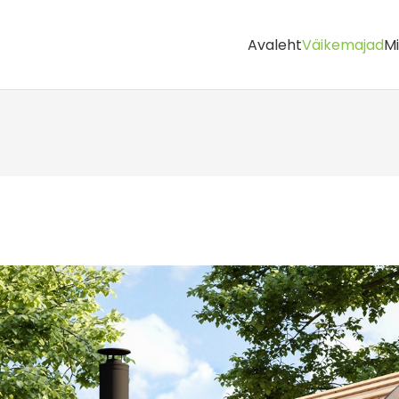
Avaleht
Väikemajad
M