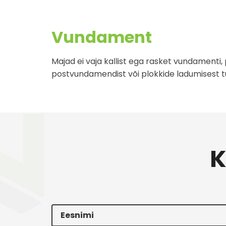
Vundament
Majad ei vaja kallist ega rasket vundamenti, p
postvundamendist või plokkide ladumisest tug
K