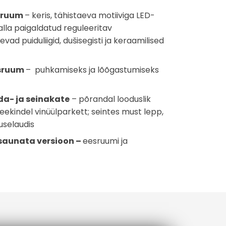
esuruum
– keris, tähistaeva motiiviga LED-
 alla paigaldatud reguleeritav
vad puiduliigid, dušisegisti ja keraamilised
esruum
– puhkamiseks ja lõõgastumiseks
da- ja seinakate
– põrandal looduslik
ekindel vinüülparkett; seintes must lepp,
uselaudis
saunata versioon –
eesruumi ja