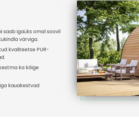
i saab igaüks omal soovil
kukindla värviga.
tud kvaliteetse PUR-
d.
kestma ka kõige
diga kauakestvad