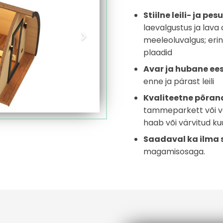
Stiilne leili- ja p
laevalgustus ja lava
meeleoluvalgus; erine
plaadid
Avar ja hubane e
enne ja pärast leili
Kvaliteetne põran
tammeparkett või ve
haab või värvitud ku
Saadaval ka ilma 
magamisosaga.