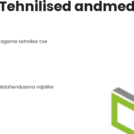
Tehnilised andme
tagame tehnilise toe
täislahendusena vajalike